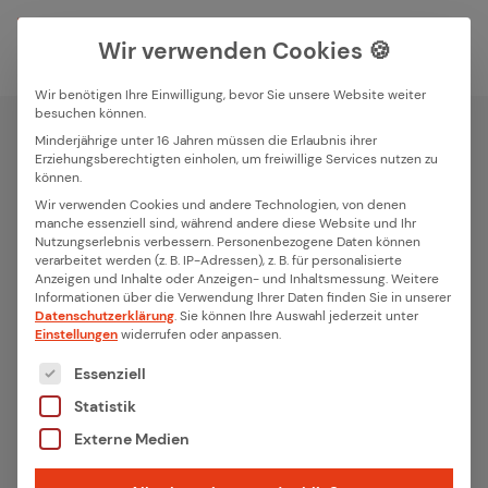
Wir verwenden Cookies 🍪
Wir benötigen Ihre Einwilligung, bevor Sie unsere Website weiter
besuchen können.
Suchfeld
Minderjährige unter 16 Jahren müssen die Erlaubnis ihrer
Erziehungsberechtigten einholen, um freiwillige Services nutzen zu
Matter Bridge Application
können.
Mat­ter Bridge
Suchen
Wir verwenden Cookies und andere Technologien, von denen
manche essenziell sind, während andere diese Website und Ihr
Nutzungserlebnis verbessern.
Personenbezogene Daten können
Arbeiten Sie mit uns zusammen, um vom neuen Smart
verarbeitet werden (z. B. IP-Adressen), z. B. für personalisierte
Home Standard Matter zu profitieren. Mit unserer out-
Anzeigen und Inhalte oder Anzeigen- und Inhaltsmessung.
Weitere
Informationen über die Verwendung Ihrer Daten finden Sie in unserer
of-the-box Matter Bridge Software machen Sie Ihr Smart
Datenschutzerklärung
.
Sie können Ihre Auswahl jederzeit unter
Einstellungen
widerrufen oder anpassen.
Home System kompatibel für die Matter Welt!
Es folgt eine Liste der Service-Gruppen, für die eine
Essenziell
Statistik
Matter Projekt starten
Externe Medien
Startseite
Matter Bridge