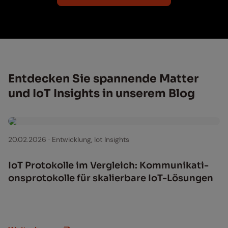
Ent­de­cken Sie span­nen­de Mat­ter
und IoT In­sights in un­se­rem Blog
20.02.2026
·
Entwicklung, Iot Insights
IoT Pro­to­kol­le im Ver­gleich: Kom­mu­ni­ka­ti­
ons­pro­to­kol­le für ska­lier­ba­re IoT-Lö­sun­gen