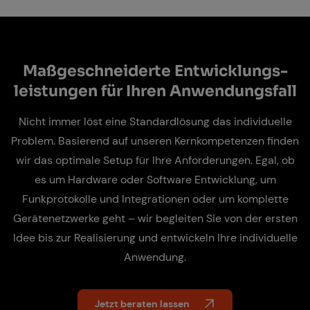
Maß­ge­schnei­der­te
Ent­wick­lungs­
leis­tun­gen
für Ih­ren An­wen­dungs­fall
Nicht immer löst eine Standardlösung das individuelle
Problem. Basierend auf unseren Kernkompetenzen finden
wir das optimale Setup für Ihre Anforderungen. Egal, ob
es um Hard­ware oder Soft­ware Ent­wick­lung, um
Funkprotokolle und Integrationen oder um komplette
Gerätenetzwerke geht – wir begleiten Sie von der ersten
Idee bis zur Rea­li­sie­rung und entwickeln Ihre individuelle
Anwendung.
Jetzt beraten lassen