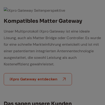
iXpro Gateway Seitenperspektive
Kom­pa­ti­bles Mat­ter Gate­way
Unser Multiprotokoll iX­pro Gate­way ist eine ideale
Lösung, auch als Matter Bridge oder Controller. Es wurde
für eine schnelle Markteinführung entwickelt und ist mit
einer patentierten integrierten Antennentechnologie
ausgestattet, die sowohl Leistung als auch
Kosteneffizienz gewährleistet.
iX­pro Gate­way entdecken
Das sa­gen un­se­re Kun­den