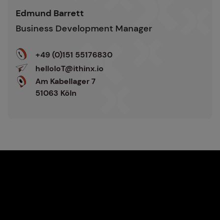
v
n
Edmund Barrett
e
a
Business Development Manager
r
t
s
i
+49 (0)151 55176830
t
v
helloIoT@ithinx.io
ä
e
Am Kabellager 7
n
:
51063 Köln
d
n
i
s
*