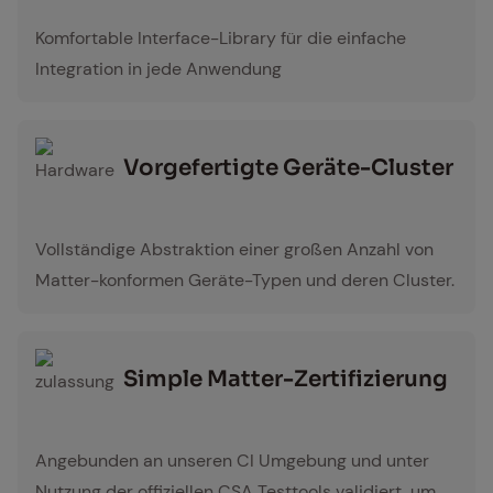
integration
Komfortable Interface-Library für die einfache
Integration in jede Anwendung
Vor­ge­fer­tig­te Ge­rä­te-Clus­ter
Hardware
Vollständige Abstraktion einer großen Anzahl von
Matter-konformen Geräte-Typen und deren Cluster.
Simp­le Mat­ter-Zer­ti­fi­zie­rung
zulassung
Angebunden an unseren CI Umgebung und unter
Nutzung der offiziellen CSA Testtools validiert, um