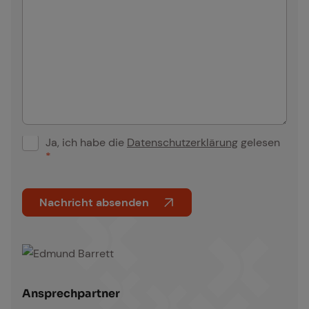
Ja, ich habe die
Datenschutzerklärung
gelesen
D
*
S
G
Nachricht absenden
V
O
A
-
l
E
t
i
Edmund Barrett
e
An­sprech­part­ner
n
r