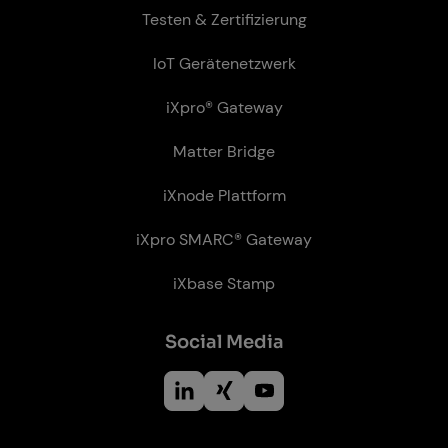
Testen & Zertifizierung
IoT Gerätenetzwerk
iXpro® Gateway
Matter Bridge
iXnode Plattform
iXpro SMARC® Gateway
iXbase Stamp
So­ci­al Me­dia