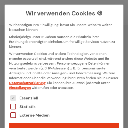
Wir verwenden Cookies 🍪
Wir benötigen Ihre Einwilligung, bevor Sie unsere Website weiter
besuchen können.
Suchfeld
Minderjährige unter 16 Jahren müssen die Erlaubnis ihrer
Erziehungsberechtigten einholen, um freiwillige Services nutzen zu
Geräteentwicklung
können.
Em­bed­ded Soft­ware & Hard­
Suchen
Wir verwenden Cookies und andere Technologien, von denen
manche essenziell sind, während andere diese Website und Ihr
ware Ent­wick­lung
Nutzungserlebnis verbessern.
Personenbezogene Daten können
verarbeitet werden (z. B. IP-Adressen), z. B. für personalisierte
Anzeigen und Inhalte oder Anzeigen- und Inhaltsmessung.
Weitere
Langjährige Erfahrung in der Geräteentwicklung
Informationen über die Verwendung Ihrer Daten finden Sie in unserer
Datenschutzerklärung
.
Sie können Ihre Auswahl jederzeit unter
ISO 9001:2015 zertifiziertes Qualitätsmanagement
Einstellungen
widerrufen oder anpassen.
Geballte Kompetenz für Ihr IoT Projekt
Es folgt eine Liste der Service-Gruppen, für die eine
Essenziell
Statistik
Jetzt beraten lassen
Externe Medien