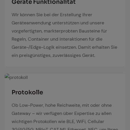
Ge­rä­te Funk­tio­na­li­tät
Wir können Sie bei der Erstellung Ihrer
Geräteanwendung unterstützen und unsere
vorgefertigten, markterprobten Bausteine für
Regeln, Container und Interaktionen für die
Geräte-/Edge-Logik einsetzen. Damit erhalten Sie
ein preisgünstiges, zuverlässiges Gerät.
protokoll
Pro­to­kol­le
Ob Low-Power, hohe Reichweite, mit oder ohne
Gateway – wir verfügen über Expertise zu allen
wichtigen Protokollen wie BLE, WiFi, Cellular
3G/4G/5G, NBIoT, CAT M1, Ethernet, NFC, um Ihren