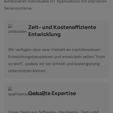
kombinieren individuelle IoT Applications mit erprobten
Seriensysteme.
Zeit- und Kos­ten­ef­fi­zi­en­te
Ent­wick­lung
zeitkosten
Wir verfügen über eine Vielzahl an marktbewiesen
Entwicklungsbausteinen und entwickeln selten "from
scratch", sodass wir sie schnell und kostengünstig
unterstützen können.
Ge­ball­te Ex­per­ti­se
qualitaetssicherung
Unser Team aus Software-, Hardware-, Test- und