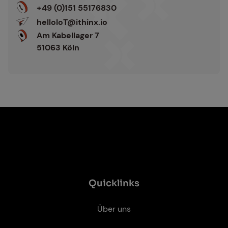
s
i
+49 (0)151 55176830
t
v
helloIoT@ithinx.io
ä
e
Am Kabellager 7
n
:
51063 Köln
d
n
i
s
*
Quicklinks
Über uns