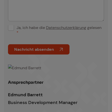
Ja, ich habe die
Datenschutzerklärung
gelesen
D
*
S
G
Nachricht absenden
V
O
A
-
l
E
t
i
Edmund Barrett
e
An­sprech­part­ner
n
r
v
n
Edmund Barrett
e
a
Business Development Manager
r
t