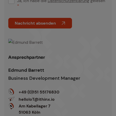
r
v
n
Edmund Barrett
e
a
Business Development Manager
r
t
s
i
+49 (0)151 55176830
t
v
helloIoT@ithinx.io
ä
e
Am Kabellager 7
n
:
51063 Köln
d
n
i
s
*