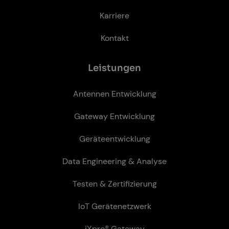
Geräteentwicklung
Data Engineering & Analyse
Testen & Zertifizierung
IoT Gerätenetzwerk
iXpro® Gateway
Matter Bridge
iXnode Plattform
iXpro SMARC® Gateway
iXbase Stamp
So­ci­al Me­dia