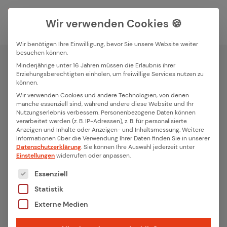
Wir verwenden Cookies 🍪
Wir benötigen Ihre Einwilligung, bevor Sie unsere Website weiter
besuchen können.
Suchfeld
Minderjährige unter 16 Jahren müssen die Erlaubnis ihrer
Erziehungsberechtigten einholen, um freiwillige Services nutzen zu
Data Engineering & Analytics
können.
Data En­gi­nee­ring & Da­ten
Suchen
Wir verwenden Cookies und andere Technologien, von denen
manche essenziell sind, während andere diese Website und Ihr
Ana­ly­se
Nutzungserlebnis verbessern.
Personenbezogene Daten können
verarbeitet werden (z. B. IP-Adressen), z. B. für personalisierte
Anzeigen und Inhalte oder Anzeigen- und Inhaltsmessung.
Weitere
Sammeln, verwalten und analysieren Sie IoT oder IIoT
Informationen über die Verwendung Ihrer Daten finden Sie in unserer
Daten, um datengestützte Entscheidungsfindung und
Datenschutzerklärung
.
Sie können Ihre Auswahl jederzeit unter
Einstellungen
widerrufen oder anpassen.
künstliche Intelligenz zu ermöglichen. Data Engineering
Es folgt eine Liste der Service-Gruppen, für die eine
Essenziell
leicht gemacht mit ithinx.
Statistik
Externe Medien
Jetzt beraten lassen