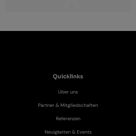
Quicklinks
Über uns
Partner & Mitgliedschaften
Referenzen
Neuigkeiten & Events
Karriere
Kontakt
Leis­tun­gen
Antennen Entwicklung
Gateway Entwicklung