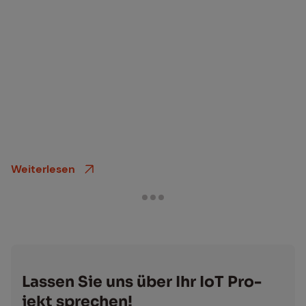
Weiterlesen
Las­sen Sie uns über Ihr IoT Pro­
jekt spre­chen!
Egal in welchem Stadium Ihrer Planungen Sie sich
befinden – wir sind Ihr Ansprechpartner. Unsere
Experten finden gemeinsam mit Ihnen die richtige
Lösung für Ihre Herausforderung.
Name
*