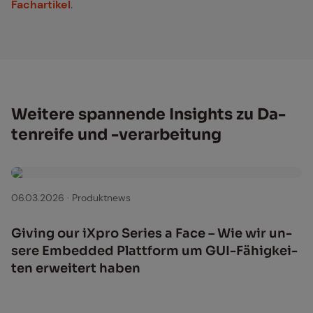
Fachartikel
.
Wei­te­re span­nen­de In­sights zu Da­
ten­rei­fe und -ver­ar­bei­tung
06.03.2026
·
Produktnews
Gi­ving our iX­pro Se­ries a Face – Wie wir un­
se­re Em­bed­ded Platt­form um GUI-Fä­hig­kei­
ten er­wei­tert ha­ben