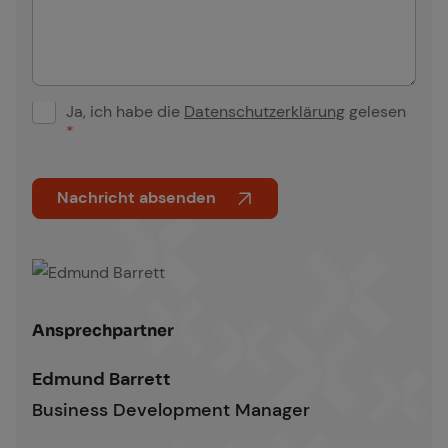
Ja, ich habe die
Datenschutzerklärung
gelesen
D
*
S
G
Nachricht absenden
V
O
A
-
l
E
t
i
Edmund Barrett
e
An­sprech­part­ner
n
r
v
n
Edmund Barrett
e
a
Business Development Manager
r
t