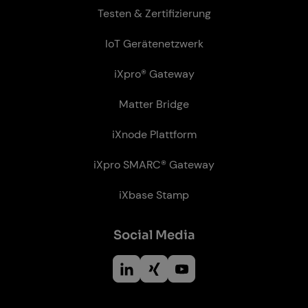
Testen & Zertifizierung
IoT Gerätenetzwerk
iXpro® Gateway
Matter Bridge
iXnode Plattform
iXpro SMARC® Gateway
iXbase Stamp
So­ci­al Me­dia