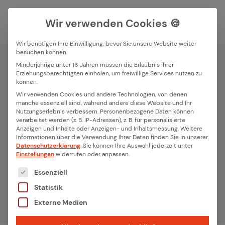
Wir verwenden Cookies 🍪
Wir benötigen Ihre Einwilligung, bevor Sie unsere Website weiter
besuchen können.
Suchfeld
Minderjährige unter 16 Jahren müssen die Erlaubnis ihrer
Erziehungsberechtigten einholen, um freiwillige Services nutzen zu
iXpro Gateway
können.
iX­pro® Gate­way
Suchen
Wir verwenden Cookies und andere Technologien, von denen
manche essenziell sind, während andere diese Website und Ihr
Nutzungserlebnis verbessern.
Personenbezogene Daten können
Optimieren Sie Ihre Entwicklung mit unserem
verarbeitet werden (z. B. IP-Adressen), z. B. für personalisierte
Anzeigen und Inhalte oder Anzeigen- und Inhaltsmessung.
Weitere
leistungsstarken IoT Gateway mit einer Reihe
Informationen über die Verwendung Ihrer Daten finden Sie in unserer
Datenschutzerklärung
.
Sie können Ihre Auswahl jederzeit unter
von Protokollen und physikalischen
Einstellungen
widerrufen oder anpassen.
Schnittstellen, eingebauten Antennen und
Es folgt eine Liste der Service-Gruppen, für die eine
Essenziell
einem Board-Support-Paket.
Statistik
Externe Medien
Startseite
iXpro® Gateway
Breadcrumb-Navigation