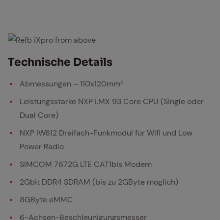
Refb iXpro from above
Tech­ni­sche De­tails
Abmessungen – 110x120mm²
Leistungsstarke NXP i.MX 93 Core CPU (Single oder
Dual Core)
NXP IW612 Dreifach-Funkmodul für Wifi und Low
Power Radio
SIMCOM 7672G LTE CAT1bis Modem
2Gbit DDR4 SDRAM (bis zu 2GByte möglich)
8GByte eMMC
6-Achsen-Beschleunigungsmesser