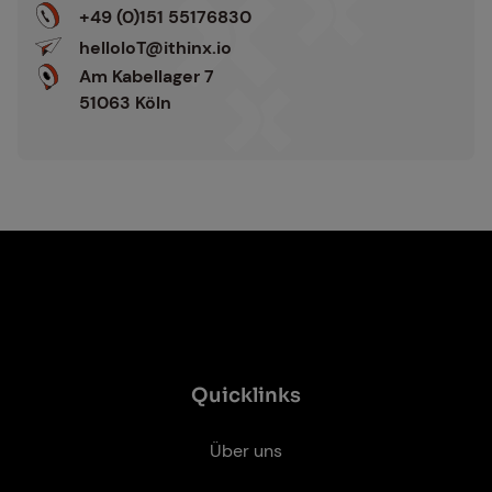
s
i
+49 (0)151 55176830
t
v
helloIoT@ithinx.io
ä
e
Am Kabellager 7
n
:
51063 Köln
d
n
i
s
*
Quicklinks
Über uns