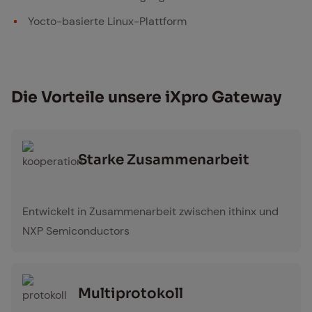
Yocto-basierte Linux-Plattform
Die Vor­tei­le un­se­re iX­pro Gate­way
Star­ke Zu­sam­men­ar­beit
kooperation
Entwickelt in Zusammenarbeit zwischen ithinx und
NXP Semiconductors
Mul­ti­pro­to­koll