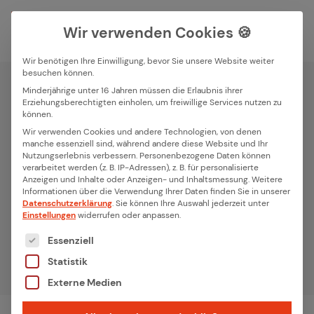
Wir verwenden Cookies 🍪
Wir benötigen Ihre Einwilligung, bevor Sie unsere Website weiter
besuchen können.
Suchfeld
Minderjährige unter 16 Jahren müssen die Erlaubnis ihrer
Erziehungsberechtigten einholen, um freiwillige Services nutzen zu
Unternehmen
können.
Tech­no­lo­gie­part­ner
Suchen
Wir verwenden Cookies und andere Technologien, von denen
manche essenziell sind, während andere diese Website und Ihr
für maß­ge­schnei­der­te IoT
Nutzungserlebnis verbessern.
Personenbezogene Daten können
verarbeitet werden (z. B. IP-Adressen), z. B. für personalisierte
Lö­sun­gen.
Anzeigen und Inhalte oder Anzeigen- und Inhaltsmessung.
Weitere
Informationen über die Verwendung Ihrer Daten finden Sie in unserer
Datenschutzerklärung
.
Sie können Ihre Auswahl jederzeit unter
Eine klare Strategie ist Voraussetzung
Einstellungen
widerrufen oder anpassen.
für einen langfristigen Erfolg.
Es folgt eine Liste der Service-Gruppen, für die eine
Essenziell
Statistik
Startseite
Über uns
Breadcrumb-Navigation
Externe Medien