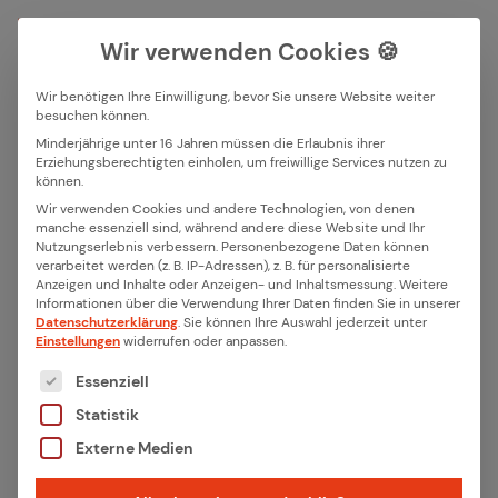
Wir verwenden Cookies 🍪
Wir benötigen Ihre Einwilligung, bevor Sie unsere Website weiter
besuchen können.
Suchfeld
Minderjährige unter 16 Jahren müssen die Erlaubnis ihrer
Zurück
Erziehungsberechtigten einholen, um freiwillige Services nutzen zu
können.
Suchen
Wir verwenden Cookies und andere Technologien, von denen
ithinx tritt der Stan­dar­di­za­
manche essenziell sind, während andere diese Website und Ihr
Nutzungserlebnis verbessern.
Personenbezogene Daten können
ti­on Group for Em­bed­ded
verarbeitet werden (z. B. IP-Adressen), z. B. für personalisierte
Anzeigen und Inhalte oder Anzeigen- und Inhaltsmessung.
Weitere
Tech­no­lo­gies Com­mu­ni­ty
Informationen über die Verwendung Ihrer Daten finden Sie in unserer
Datenschutzerklärung
.
Sie können Ihre Auswahl jederzeit unter
(SGET) bei
Einstellungen
widerrufen oder anpassen.
Es folgt eine Liste der Service-Gruppen, für die eine
Essenziell
Wir freuen uns, Ihnen mitteilen zu können, dass
Statistik
ithinx ab sofort Teil der Standardization Group
Externe Medien
for Embedded Technologies. Dieser