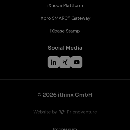
iXnode Plattform
iXpro SMARC® Gateway
iXbase Stamp
So­ci­al Me­dia
© 2026 ithinx GmbH
Website by
Friendventure
Recht­li­ches
Impressum