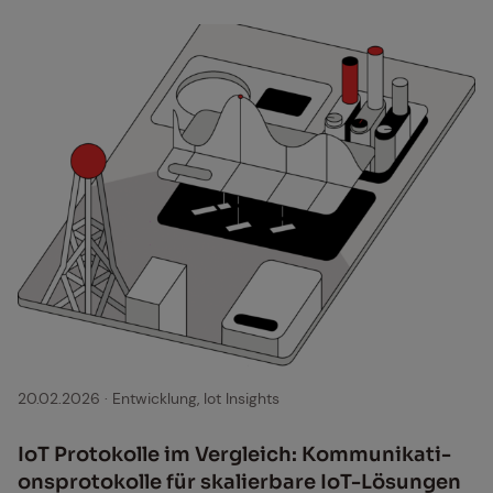
20.02.2026
·
Entwicklung, Iot Insights
IoT Pro­to­kol­le im Ver­gleich: Kom­mu­ni­ka­ti­
ons­pro­to­kol­le für ska­lier­ba­re IoT-Lö­sun­gen