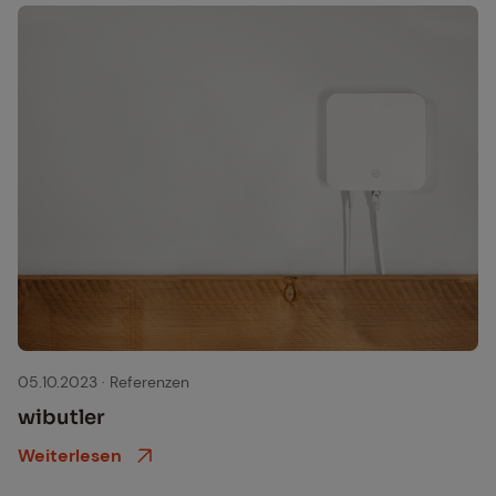
wibutler Gateway, jetzt Matter-fähig
05.10.2023
·
Referenzen
wi­but­ler
Weiterlesen