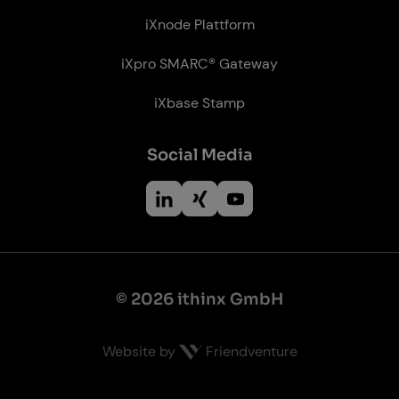
iXnode Plattform
iXpro SMARC® Gateway
iXbase Stamp
So­ci­al Me­dia
© 2026 ithinx GmbH
Website by
Friendventure