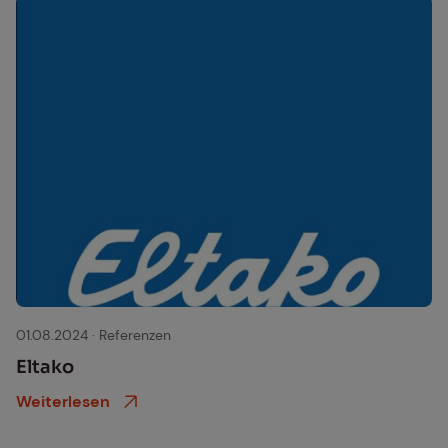
eltako logo
01.08.2024
·
Referenzen
El­ta­ko
Weiterlesen