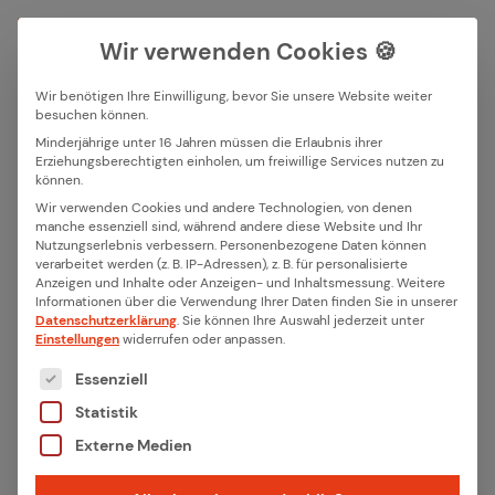
Wir verwenden Cookies 🍪
Wir benötigen Ihre Einwilligung, bevor Sie unsere Website weiter
besuchen können.
Suchfeld
Minderjährige unter 16 Jahren müssen die Erlaubnis ihrer
Erziehungsberechtigten einholen, um freiwillige Services nutzen zu
Alle Bei­trä­ge der Ka­te­go­rie
können.
Suchen
Wir verwenden Cookies und andere Technologien, von denen
„Re­fe­ren­zen“
manche essenziell sind, während andere diese Website und Ihr
Nutzungserlebnis verbessern.
Personenbezogene Daten können
verarbeitet werden (z. B. IP-Adressen), z. B. für personalisierte
Anzeigen und Inhalte oder Anzeigen- und Inhaltsmessung.
Weitere
Beiträge filtern
Informationen über die Verwendung Ihrer Daten finden Sie in unserer
Datenschutzerklärung
.
Sie können Ihre Auswahl jederzeit unter
Einstellungen
widerrufen oder anpassen.
Es folgt eine Liste der Service-Gruppen, für die eine
Essenziell
Statistik
Externe Medien