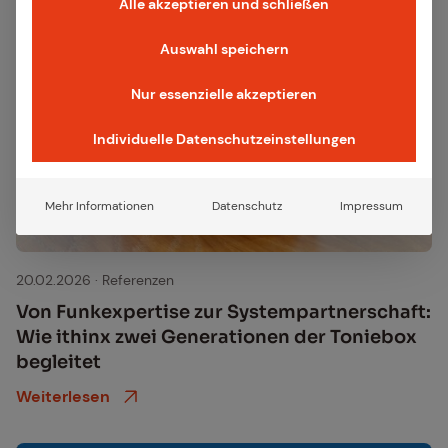
Alle akzeptieren und schließen
Auswahl speichern
Nur essenzielle akzeptieren
Individuelle Datenschutzeinstellungen
Mehr Informationen
Datenschutz
Impressum
Tonie Box
20.02.2026
·
Referenzen
Von Funk­ex­per­ti­se zur Sys­tem­part­ner­schaft:
Wie ithinx zwei Ge­nera­tio­nen der To­n­ie­box
be­glei­tet
Weiterlesen