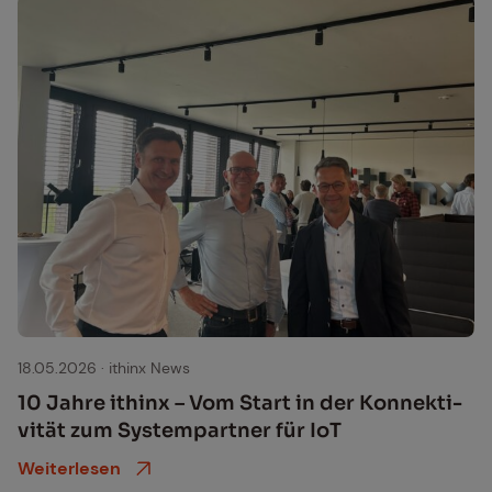
18.05.2026
·
ithinx News
10 Jah­re ithinx – Vom Start in der Kon­nek­ti­
vi­tät zum Sys­tem­part­ner für IoT
Weiterlesen