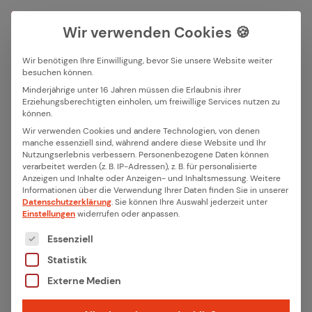
Wir verwenden Cookies 🍪
Wir benötigen Ihre Einwilligung, bevor Sie unsere Website weiter
besuchen können.
Suchfeld
Minderjährige unter 16 Jahren müssen die Erlaubnis ihrer
Erziehungsberechtigten einholen, um freiwillige Services nutzen zu
Alle Bei­trä­ge der Ka­te­go­rie
können.
Suchen
Wir verwenden Cookies und andere Technologien, von denen
„ithinx News“
manche essenziell sind, während andere diese Website und Ihr
Nutzungserlebnis verbessern.
Personenbezogene Daten können
verarbeitet werden (z. B. IP-Adressen), z. B. für personalisierte
Anzeigen und Inhalte oder Anzeigen- und Inhaltsmessung.
Weitere
Beiträge filtern
Informationen über die Verwendung Ihrer Daten finden Sie in unserer
Datenschutzerklärung
.
Sie können Ihre Auswahl jederzeit unter
Einstellungen
widerrufen oder anpassen.
Es folgt eine Liste der Service-Gruppen, für die eine
Essenziell
Statistik
Externe Medien