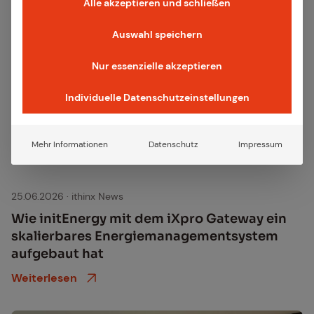
Alle akzeptieren und schließen
Auswahl speichern
Nur essenzielle akzeptieren
Individuelle Datenschutzeinstellungen
Mehr Informationen
Datenschutz
Impressum
25.06.2026
·
ithinx News
Wie in­it­Ener­gy mit dem iX­pro Gate­way ein
ska­lier­ba­res En­er­gie­ma­nage­ment­sys­tem
auf­ge­baut hat
Weiterlesen