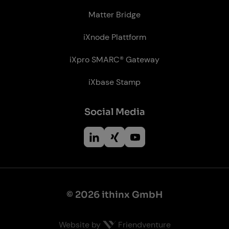
Matter Bridge
iXnode Plattform
iXpro SMARC® Gateway
iXbase Stamp
So­ci­al Me­dia
© 2026 ithinx GmbH
Website by
Friendventure