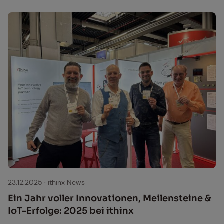
23.12.2025
·
ithinx News
Ein Jahr vol­ler In­no­va­tio­nen, Mei­len­stei­ne &
IoT-Er­fol­ge: 2025 bei ithinx