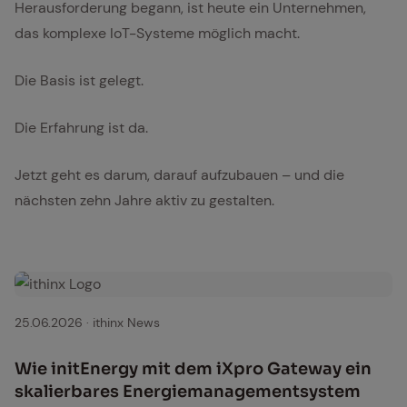
Herausforderung begann, ist heute ein Unternehmen,
das komplexe IoT-Systeme möglich macht.
Die Basis ist gelegt.
Die Erfahrung ist da.
Jetzt geht es darum, darauf aufzubauen – und die
nächsten zehn Jahre aktiv zu gestalten.
25.06.2026
·
ithinx News
Wie in­it­Ener­gy mit dem iX­pro Gate­way ein
ska­lier­ba­res En­er­gie­ma­nage­ment­sys­tem