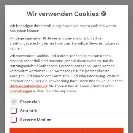
Wir verwenden Cookies 🍪
Wir benötigen Ihre Einwilligung, bevor Sie unsere Website weiter
besuchen können.
Suchfeld
Minderjährige unter 16 Jahren müssen die Erlaubnis ihrer
Zurück
Erziehungsberechtigten einholen, um freiwillige Services nutzen zu
können.
Suchen
Wir verwenden Cookies und andere Technologien, von denen
10 Jah­re ithinx – Vom Start in
manche essenziell sind, während andere diese Website und Ihr
Nutzungserlebnis verbessern.
Personenbezogene Daten können
der Kon­nek­ti­vi­tät zum Sys­
verarbeitet werden (z. B. IP-Adressen), z. B. für personalisierte
Anzeigen und Inhalte oder Anzeigen- und Inhaltsmessung.
Weitere
tem­part­ner für IoT
Informationen über die Verwendung Ihrer Daten finden Sie in unserer
Datenschutzerklärung
.
Sie können Ihre Auswahl jederzeit unter
Einstellungen
widerrufen oder anpassen.
Als ithinx 2016 gegründet wurde, ging es
Es folgt eine Liste der Service-Gruppen, für die eine
Essenziell
zunächst um eine klare Aufgabe: eine
Statistik
technologische Lücke zu schließen.
Externe Medien
Konnektivität wurde zunehmend zum