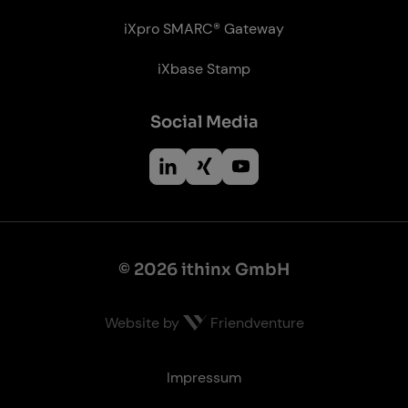
iXpro SMARC® Gateway
iXbase Stamp
So­ci­al Me­dia
© 2026 ithinx GmbH
Website by
Friendventure
Recht­li­ches
Impressum