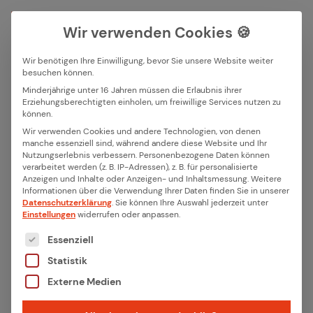
Wir verwenden Cookies 🍪
Wir benötigen Ihre Einwilligung, bevor Sie unsere Website weiter
besuchen können.
Suchfeld
Minderjährige unter 16 Jahren müssen die Erlaubnis ihrer
Erziehungsberechtigten einholen, um freiwillige Services nutzen zu
Alle Bei­trä­ge mit dem
können.
Suchen
Wir verwenden Cookies und andere Technologien, von denen
Schlag­wort „Events“
manche essenziell sind, während andere diese Website und Ihr
Nutzungserlebnis verbessern.
Personenbezogene Daten können
verarbeitet werden (z. B. IP-Adressen), z. B. für personalisierte
Anzeigen und Inhalte oder Anzeigen- und Inhaltsmessung.
Weitere
Informationen über die Verwendung Ihrer Daten finden Sie in unserer
Datenschutzerklärung
.
Sie können Ihre Auswahl jederzeit unter
Einstellungen
widerrufen oder anpassen.
Es folgt eine Liste der Service-Gruppen, für die eine
Essenziell
Statistik
Externe Medien