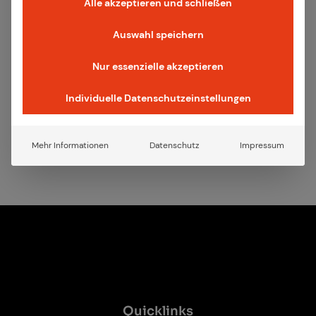
Alle akzeptieren und schließen
Auswahl speichern
Nur essenzielle akzeptieren
Individuelle Datenschutzeinstellungen
Light & Building 2024 keyvisual
19.03.2024
·
Events
Light and Buil­ding 2024 Rück­blick
Mehr Informationen
Datenschutz
Impressum
Weiterlesen
Quicklinks