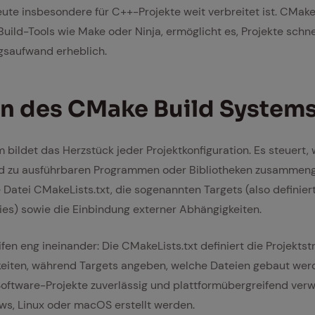
ute insbesondere für C++-Projekte weit verbreitet ist. CMake 
uild-Tools wie Make oder Ninja, ermöglicht es, Projekte schne
gsaufwand erheblich.
en des CMake Build Sys­tem
bildet das Herzstück jeder Projektkonfiguration. Es steuert,
und zu ausführbaren Programmen oder Bibliotheken zusammenge
 Datei CMakeLists.txt, die sogenannten Targets (also definie
ies) sowie die Einbindung externer Abhängigkeiten.
en eng ineinander: Die CMakeLists.txt definiert die Projektst
iten, während Targets angeben, welche Dateien gebaut werd
ftware-Projekte zuverlässig und plattformübergreifend ver
ws, Linux oder macOS erstellt werden.