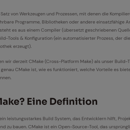
n Satz von Werkzeugen und Prozessen, mit denen die Kompili
hrbare Programme, Bibliotheken oder andere einsatzfähige Ar
esteht es aus einem Compiler (übersetzt geschriebenen Quell
d-Tools & Konfiguration (ein automatisierter Prozess, der di
iothek erzeugt).
gen wir derzeit CMake (Cross-Platform Make) als unser Build-T
s genau CMake ist, wie es funktioniert, welche Vorteile es bie
önnen.
ke? Eine De­fi­ni­ti­on
in leistungsstarkes Build System, das Entwicklern hilft, Projek
nd zu bauen. CMake ist ein Open-Source-Tool, das ursprüngl