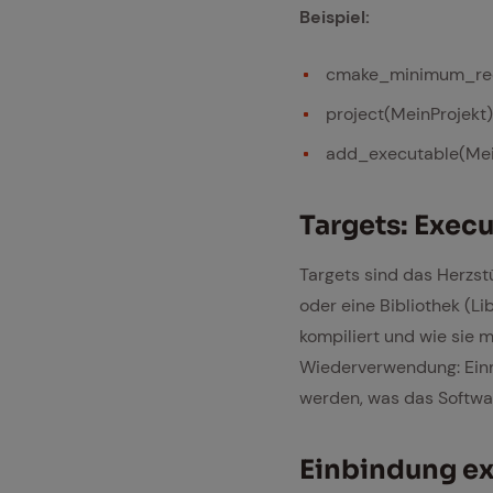
Beispiel:
cmake_minimum_req
project(MeinProjekt)
add_executable(Me
Tar­gets: Exe­cu
Targets sind das Herzst
oder eine Bibliothek (L
kompiliert und wie sie 
Wiederverwendung: Einm
werden, was das Softwa
Ein­bin­dung ex­