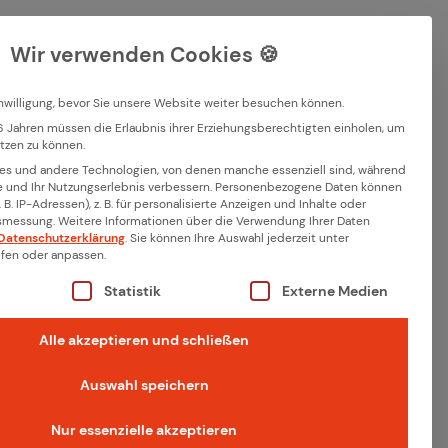
Karriere
Kontakt
EN
DE
Wir verwenden Cookies 🍪
English
Deutsch
inwilligung, bevor Sie unsere Website weiter besuchen können.
6 Jahren müssen die Erlaubnis ihrer Erziehungsberechtigten einholen, um
Suchen
utzen zu können.
dschaften
s und andere Technologien, von denen manche essenziell sind, während
 und Ihr Nutzungserlebnis verbessern.
Personenbezogene Daten können
 B. IP-Adressen), z. B. für personalisierte Anzeigen und Inhalte oder
tsmessung.
Weitere Informationen über die Verwendung Ihrer Daten
Datenschutzerklärung
.
Sie können Ihre Auswahl jederzeit unter
 Build
fen oder anpassen.
iste der Service-Gruppen, für die eine Einwilligung erteil
Statistik
Externe Medien
Alle akzeptieren und schließen
das
Auswahl speichern
Make funktioniert,
e das ithinx CMake
Nur essenzielle akzeptieren