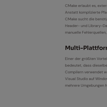
CMake erlaubt es, exter
Anstatt komplizierte Pf
CMake sucht die benötig
Header- und Library-Dat
manuelle Fehlerquellen
Mul­ti-Platt­fo
Einer der größten Vorte
bedeutet, dass dieselb
Compilern verwendet we
Visual Studio auf Windo
mehrere Umgebungen hin