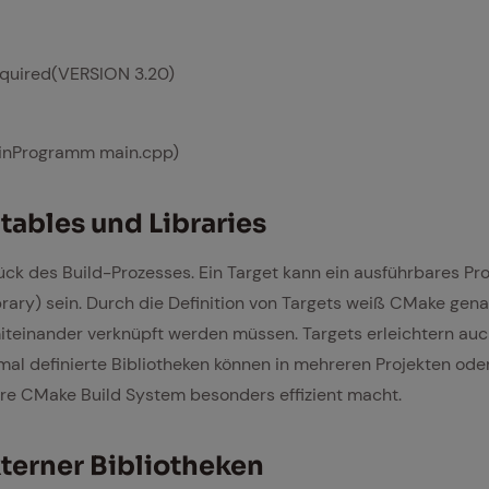
uired(VERSION 3.20)
inProgramm main.cpp)
­ta­bles und Li­bra­ries
ück des Build-Prozesses. Ein Target kann ein ausführbares P
ibrary) sein. Durch die Definition von Targets weiß CMake gen
miteinander verknüpft werden müssen. Targets erleichtern auc
al definierte Bibliotheken können in mehreren Projekten od
re CMake Build System besonders effizient macht.
ter­ner Bi­blio­the­ken