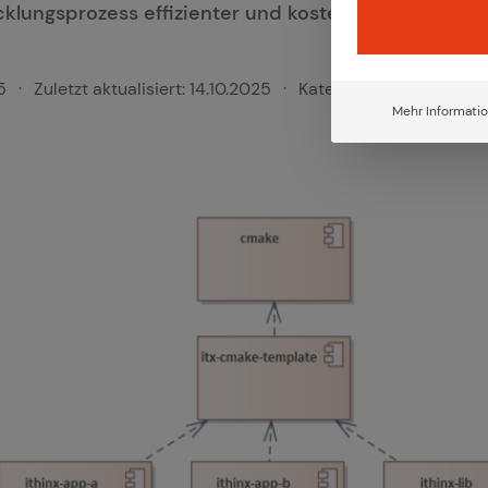
klungsprozess effizienter und kostensparender gest
5
·
Zuletzt aktualisiert:
14.10.2025
·
Kategorie:
Software
·
Mehr Informati