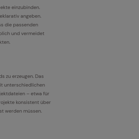
jekte einzubinden.
eklarativ angeben.
ass die passenden
blich und vermeidet
kten.
lds zu erzeugen. Das
t unterschiedlichen
ektdateien – etwa für
rojekte konsistent über
st werden müssen.