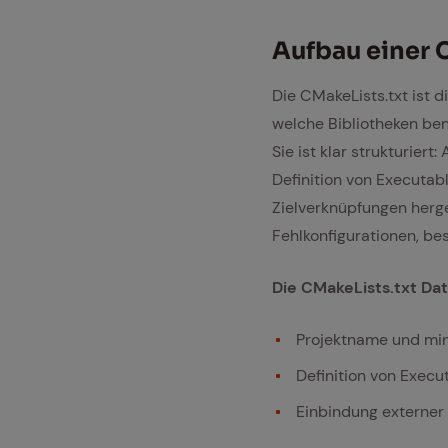
Auf­bau ei­ner 
Die CMakeLists.txt ist d
welche Bibliotheken ben
Sie ist klar strukturie
Definition von Executab
Zielverknüpfungen herge
Fehlkonfigurationen, be
Die CMakeLists.txt Dat
Projektname und mi
Definition von Execu
Einbindung externer