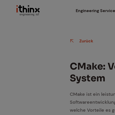
Header
Engineering Servic
Embedded Hardware
Suchfeld
Zurück
Antennen Entwicklu
Gateway Entwicklun
CMake: Ve
Data Engineering & 
Sys­tem
Testen & Zertifizieru
CMake ist ein leist
Softwareentwicklung 
welche Vorteile es 