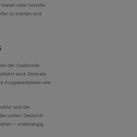
bietet viele Vorteile
ller zu starten und
s
 wie der Quellcode
führt wird. Zentrale
rte Ausgabedateien wie
ruktur und die
en sollen. Dadurch
walten – unabhängig