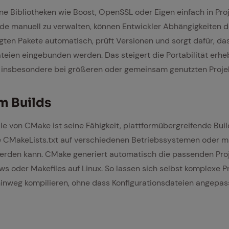
ne Bibliotheken wie Boost, OpenSSL oder Eigen einfach in Pro
ade manuell zu verwalten, können Entwickler Abhängigkeiten d
ten Pakete automatisch, prüft Versionen und sorgt dafür, d
eien eingebunden werden. Das steigert die Portabilität erhe
, insbesondere bei größeren oder gemeinsam genutzten Proje
rm Builds
ile von CMake ist seine Fähigkeit, plattformübergreifende Bui
e CMakeLists.txt auf verschiedenen Betriebssystemen oder mi
rden kann. CMake generiert automatisch die passenden Proj
ws oder Makefiles auf Linux. So lassen sich selbst komplexe P
weg kompilieren, ohne dass Konfigurationsdateien angepas