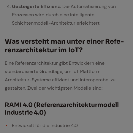
Gesteigerte Effizienz:
Die Automatisierung von
Prozessen wird durch eine intelligente
Schichtenmodell-Architektur erleichtert.
Was ver­steht man un­ter ei­ner Re­fe­
renz­ar­chi­tek­tur im IoT?
Eine Referenzarchitektur gibt Entwicklern eine
standardisierte Grundlage, um IoT Plattform
Architektur-Systeme effizient und interoperabel zu
gestalten. Zwei der wichtigsten Modelle sind:
RAMI 4.0 (Re­fe­renz­ar­chi­tek­tur­mo­dell
In­dus­trie 4.0)
Entwickelt für die Industrie 4.0