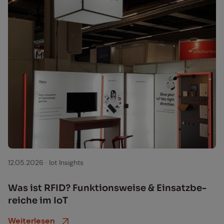
12.05.2026
·
Iot Insights
Was ist RFID? Funk­ti­ons­wei­se & Ein­satz­be­
rei­che im IoT
Weiterlesen