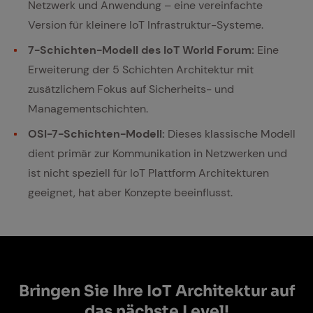
Netzwerk und Anwendung – eine vereinfachte
Version für kleinere IoT Infrastruktur-Systeme.
7-Schichten-Modell des IoT World Forum:
Eine
Erweiterung der 5 Schichten Architektur mit
zusätzlichem Fokus auf Sicherheits- und
Managementschichten.
OSI-7-Schichten-Modell:
Dieses klassische Modell
dient primär zur Kommunikation in Netzwerken und
ist nicht speziell für IoT Plattform Architekturen
geeignet, hat aber Konzepte beeinflusst.
Brin­gen Sie Ihre IoT Ar­chi­tek­tur auf
das nächs­te Le­vel!