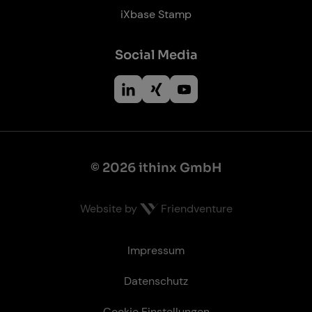
iXbase Stamp
So­ci­al Me­dia
© 2026 ithinx GmbH
Website by
Friendventure
Recht­li­ches
Impressum
Datenschutz
Cookie Einstellungen