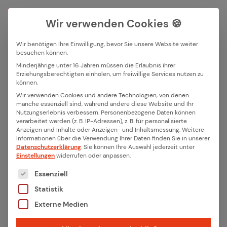
Wir verwenden Cookies 🍪
Wir benötigen Ihre Einwilligung, bevor Sie unsere Website weiter
besuchen können.
Suchfeld
Minderjährige unter 16 Jahren müssen die Erlaubnis ihrer
Zurück
Erziehungsberechtigten einholen, um freiwillige Services nutzen zu
können.
Suchen
Wir verwenden Cookies und andere Technologien, von denen
Was sind IoT Ar­chi­tek­tu­ren
manche essenziell sind, während andere diese Website und Ihr
Nutzungserlebnis verbessern.
Personenbezogene Daten können
und war­um sind sie es­sen­zi­
verarbeitet werden (z. B. IP-Adressen), z. B. für personalisierte
Anzeigen und Inhalte oder Anzeigen- und Inhaltsmessung.
Weitere
ell für in­tel­li­gen­te Lö­sun­gen?
Informationen über die Verwendung Ihrer Daten finden Sie in unserer
Datenschutzerklärung
.
Sie können Ihre Auswahl jederzeit unter
Einstellungen
widerrufen oder anpassen.
Das Internet der Dinge (IoT) vernetzt physische
Es folgt eine Liste der Service-Gruppen, für die eine
Essenziell
Geräte mit digitalen Systemen, um Daten in
Statistik
Echtzeit zu erfassen, zu analysieren und darauf
Externe Medien
zu reagieren. Smarte Lösungen in Bereichen