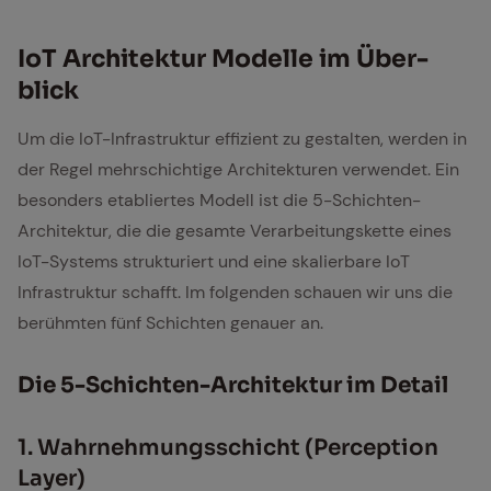
IoT Ar­chi­tek­tur Mo­del­le im Über­
blick
Um die IoT-Infrastruktur effizient zu gestalten, werden in
der Regel mehrschichtige Architekturen verwendet. Ein
besonders etabliertes Modell ist die 5-Schichten-
Architektur, die die gesamte Verarbeitungskette eines
IoT-Systems strukturiert und eine skalierbare IoT
Infrastruktur schafft. Im folgenden schauen wir uns die
berühmten fünf Schichten genauer an.
Die 5-Schich­ten-Ar­chi­tek­tur im De­tail
1. Wahr­neh­mungs­schicht (Per­cep­ti­on
Lay­er)