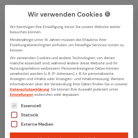
Wir verwenden Cookies 🍪
Wir benötigen Ihre Einwilligung, bevor Sie unsere Website weiter
besuchen können.
Suchfeld
Minderjährige unter 16 Jahren müssen die Erlaubnis ihrer
Zurück
Erziehungsberechtigten einholen, um freiwillige Services nutzen zu
können.
Suchen
Wir verwenden Cookies und andere Technologien, von denen
Was ist RFID? Funk­ti­ons­wei­
manche essenziell sind, während andere diese Website und Ihr
Nutzungserlebnis verbessern.
Personenbezogene Daten können
se & Ein­satz­be­rei­che im IoT
verarbeitet werden (z. B. IP-Adressen), z. B. für personalisierte
Anzeigen und Inhalte oder Anzeigen- und Inhaltsmessung.
Weitere
Informationen über die Verwendung Ihrer Daten finden Sie in unserer
Datenschutzerklärung
.
Sie können Ihre Auswahl jederzeit unter
RFID (Radio Frequency Identification) ist eine
Einstellungen
widerrufen oder anpassen.
Schlüsseltechnologie für die drahtlose
Es folgt eine Liste der Service-Gruppen, für die eine
Essenziell
Identifikation und Datenübertragung in
Statistik
modernen IoT-Systemen. Unternehmen nutzen
Externe Medien
RFID, um Objekte automatisiert zu erfassen,