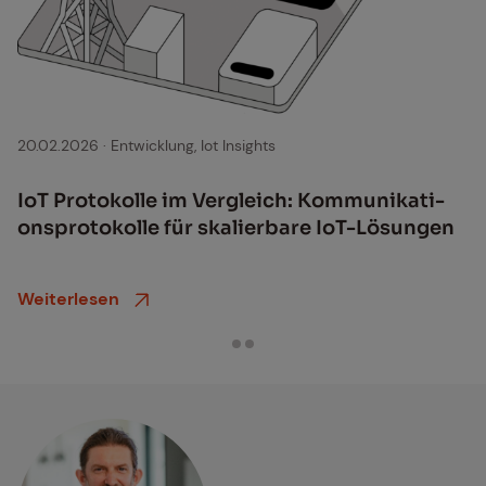
20.02.2026
·
Entwicklung, Iot Insights
IoT Pro­to­kol­le im Ver­gleich: Kom­mu­ni­ka­ti­
ons­pro­to­kol­le für ska­lier­ba­re IoT-Lö­sun­gen
Weiterlesen