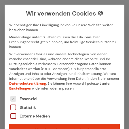
Wir verwenden Cookies 🍪
Wir benötigen Ihre Einwilligung, bevor Sie unsere Website weiter
besuchen können.
Suchfeld
Minderjährige unter 16 Jahren müssen die Erlaubnis ihrer
Erziehungsberechtigten einholen, um freiwillige Services nutzen zu
Alle Bei­trä­ge mit dem
können.
Suchen
Wir verwenden Cookies und andere Technologien, von denen
Schlag­wort „Pipe­line“
manche essenziell sind, während andere diese Website und Ihr
Nutzungserlebnis verbessern.
Personenbezogene Daten können
verarbeitet werden (z. B. IP-Adressen), z. B. für personalisierte
Anzeigen und Inhalte oder Anzeigen- und Inhaltsmessung.
Weitere
Informationen über die Verwendung Ihrer Daten finden Sie in unserer
Datenschutzerklärung
.
Sie können Ihre Auswahl jederzeit unter
Einstellungen
widerrufen oder anpassen.
Es folgt eine Liste der Service-Gruppen, für die eine
Essenziell
Statistik
Externe Medien