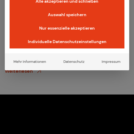
Alle akzeptieren und schließen
Auswahl speichern
Nur essenzielle akzeptieren
Individuelle Datenschutzeinstellungen
data_daten_iot
17.05.2024
·
Produktnews
Au­to­ma­ti­sier­te Data Pipe­lines für die Ver­ar­
bei­tung von IoT-Da­ten
Mehr Informationen
Datenschutz
Impressum
Weiterlesen